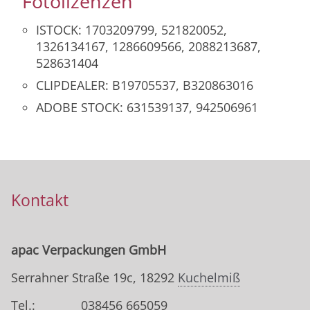
Fotolizenzen
ISTOCK: 1703209799, 521820052,
1326134167, 1286609566, 2088213687,
528631404
CLIPDEALER: B19705537, B320863016
ADOBE STOCK: 631539137, 942506961
Kontakt
apac Verpackungen GmbH
Serrahner Straße 19c, 18292
Kuchelmiß
Tel.:
038456 665059